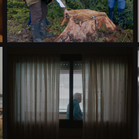
2025
Rumanía
O SILENCIO HEREDADO
Largometraje documental
Country Premiere
2025
España