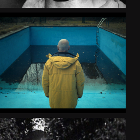
LA FUGIDA
Largometraje Documental
Country Premieres
2024
España