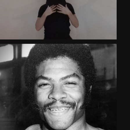
2025
Grecia
TEMPS MORT
Largometraje documental
International Premiere
2025
España