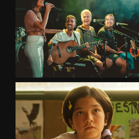
STAY HOMAS. LA BANDA
QUE NO DEBERÍA EXISTIR
Largomentraje documental
Catálogo
2024
España
UNA FLOR EN EL BARRO
Ficción
Catálogo