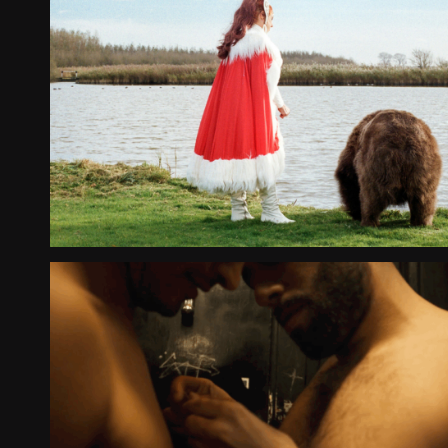
BEAR WITH ME
Largometraje documental
International Premiere
2026
Bulgaria
CHEMSEX,UN VIAJE AL
INTERIOR
Largometraje documental