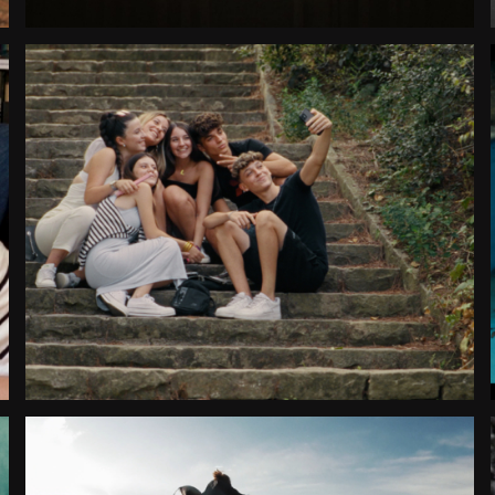
GRUP NATURAL
Largometraje Documental
International Premiere
2025
España