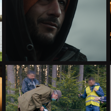
BÈSTIA
Largometraje documental
International Premiere
2026
España
TOOTH AND NAIL
Largometraje documental
Country Premiere