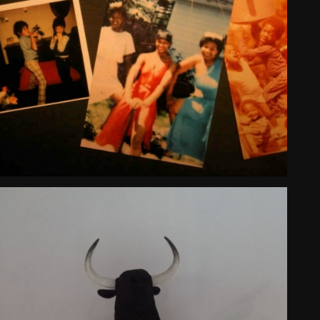
SONS OF DETROIT
Largometraje documental
Country Premiere
2025
USA
BULL’S HEART
Largometraje documental
Country Premiere