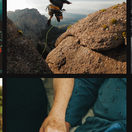
MONTSERRAT, INTEGRAL
107
Documental
Catálogo
2024
España
TODA UNA VIDA
Documental
Catálogo