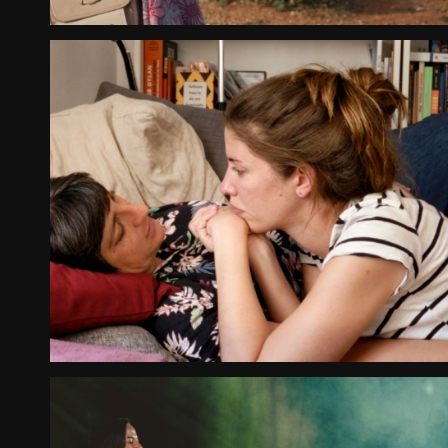
MARES
Largometraje Documental
Country Premiere
2025
España