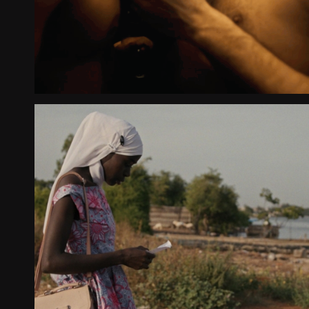
International Premiere
2025
España
SUNU GAAL (NUESTRO
CAYUCO)
Largometraje documental
Country Premiere
2025
España - Senegal