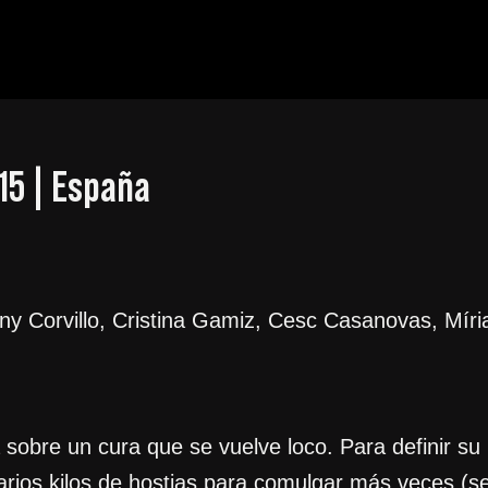
015 | España
ny Corvillo, Cristina Gamiz, Cesc Casanovas, Míri
 sobre un cura que se vuelve loco. Para definir su
rios kilos de hostias para comulgar más veces (se