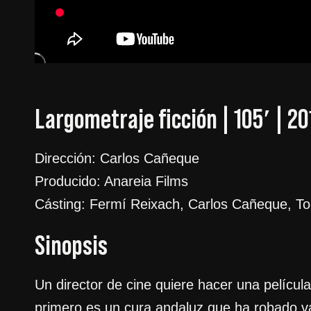
Largometraje ficción | 105′ | 2
Dirección: Carlos Cañeque
Producido: Anareia Films
Cásting: Fermí Reixach, Carlos Cañeque, To
Sinopsis
Un director de cine quiere hacer una película
primero es un cura andaluz que ha robado va