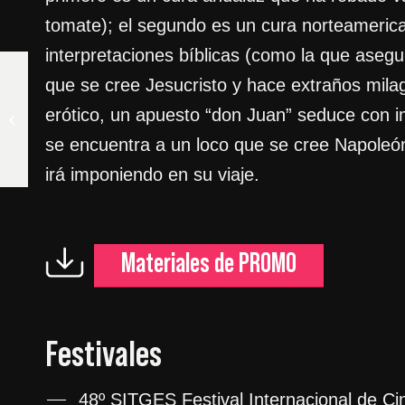
tomate); el segundo es un cura norteamerican
interpretaciones bíblicas (como la que asegu
que se cree Jesucristo y hace extraños mila
EL COMPLEJO DEL DINERO
erótico, un apuesto “don Juan” seduce con im
(DER GELDKOMPLEX)
se encuentra a un loco que se cree Napoleón
irá imponiendo en su viaje.
Materiales de PROMO
Festivales
48º SITGES Festival Internacional de Ci