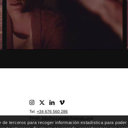
Tel.
+34 676 560 286
Email.
info@moviesforfestivals.com
 y de terceros para recoger información estadística para poder