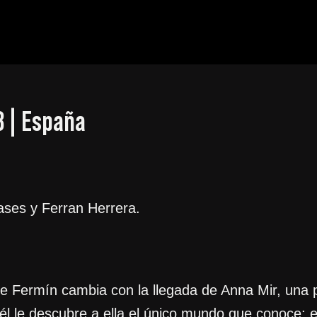
8 | España
ses y Ferran Herrera.
 de Fermín cambia con la llegada de Anna Mir, una p
 él le descubre a ella el único mundo que conoce: el