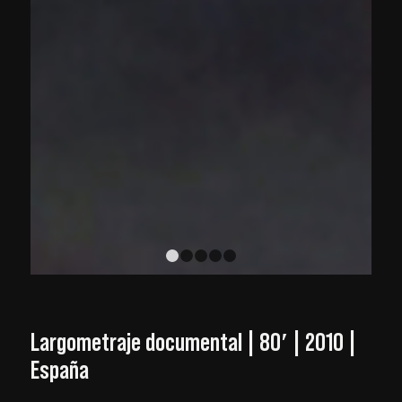
1
2
3
4
5
Largometraje documental | 80′ | 2010 |
España