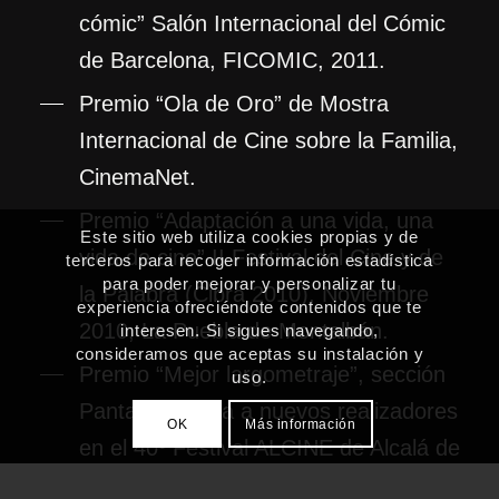
cómic” Salón Internacional del Cómic
de Barcelona, FICOMIC, 2011.
Premio “Ola de Oro” de Mostra
Internacional de Cine sobre la Familia,
CinemaNet.
Premio “Adaptación a una vida, una
Este sitio web utiliza cookies propias y de
vida de cine” II Festival del Cine y de
terceros para recoger información estadística
para poder mejorar y personalizar tu
la Palabra (Cibra 2010), Noviembre
experiencia ofreciéndote contenidos que te
2010, La Puebla de Montalbán.
interesen. Si sigues navegando,
consideramos que aceptas su instalación y
Premio “Mejor largometraje”, sección
uso.
Pantalla Abierta a nuevos realizadores
OK
Más información
en el 40º Festival ALCINE de Alcalá de
Henares.