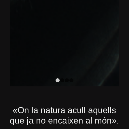
1
2
3
4
«On la natura acull aquells
que ja no encaixen al món».