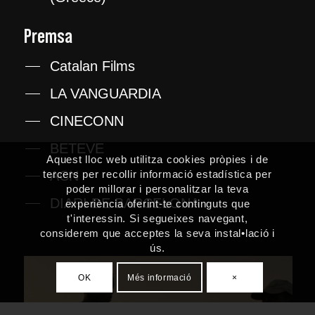
Premsa
Catalan Films
LA VANGUARDIA
CINECONN
BETEVE
Aquest lloc web utilitza cookies pròpies i de
ACN
tercers per recollir informació estadística per
poder millorar i personalitzar la teva
DIARI DE BARCELONA
experiència oferint-te continguts que
t'interessin. Si segueixes navegant,
considerem que acceptes la seva instal•lació i
ús.
OK
Més informació
×