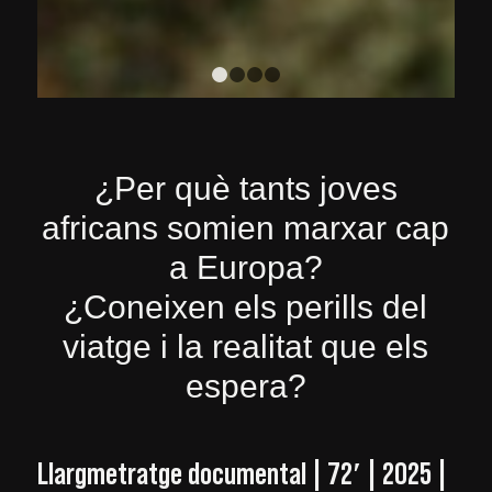
1
2
3
4
¿Per què tants joves
africans somien marxar cap
a Europa?
¿Coneixen els perills del
viatge i la realitat que els
espera?
Llargmetratge documental | 72′ | 2025 |