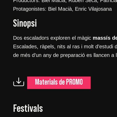
Productors: Biel Macià, Rubén Seca, Patric
Protagonistes: Biel Macià, Enric Vilajosana
Sinopsi
Dos escaladors exploren el màgic
massís d
Escalades, ràpels, nits al ras i molt d’estudi
de més d’un any de preparació es llancen a 
Materials de PROMO
Festivals