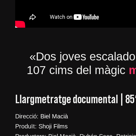
«Dos joves escalador
107 cims del màgic
m
Llargmetratge documental | 85′
Direcció:
Biel Macià
Produït:
Shoji Films