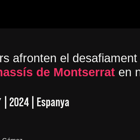
s afronten el desafiament 
assís de Montserrat
en n
 | 2024 | Espanya